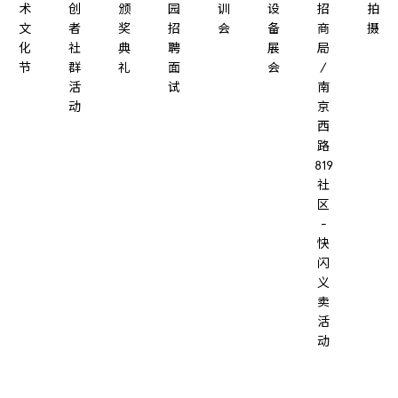
术
创
颁
园
训
设
招
拍
文
者
奖
招
会
备
商
摄
化
社
典
聘
展
局
节
群
礼
面
会
/
活
试
南
动
京
西
路
819
社
区
-
快
闪
义
卖
活
动