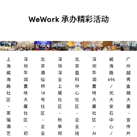
WeWork 承办精彩活动
上
深
北
深
北
深
威
广
海
圳
京
圳
京
圳
海
州
威
华
酒
深
盈
华
路
越
海
润
仙
业
科
润
696
秀
路
置
桥
上
中
置
/
金
社
地
14
城
心
地
光
融
区
大
号
社
社
大
大
大
-
厦
社
区
区
厦
安
厦
蒸
社
区
-
-
社
石
-
馏
区
-
秋
企
区
中
宣
酒
-
企
季
业
-
心
传
艺
初
业
校
培
AI
/
片