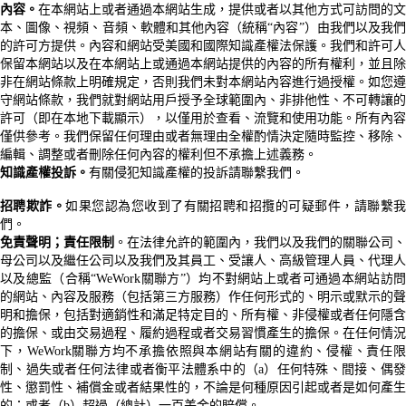
內容。
在本網站上或者通過本網站生成，提供或者以其他方式可訪問的文
本、圖像、視頻、音頻、軟體和其他內容（統稱
“
內容
”
）由我們以及我們
的許可方提供。內容和網站受美國和國際知識產權法保護。我們和許可人
保留本網站以及在本網站上或通過本網站提供的內容的所有權利，並且除
非在網站條款上明確規定，否則我們未對本網站內容進行過授權。如您遵
守網站條款，我們就對網站用戶授予全球範圍內、非排他性、不可轉讓的
許可（即在本地下載顯示），以僅用於查看、流覽和使用功能。所有內容
僅供參考。我們保留任何理由或者無理由全權酌情決定隨時監控、移除、
編輯、調整或者刪除任何內容的權利但不承擔上述義務。
知識產權投訴。
有關侵犯知識產權的投訴請聯繫我們。
招聘欺詐。
如果您認為您收到了有關招聘和招攬的可疑郵件，請聯繫
們。
免責聲明；責任限制
。在法律允許的範圍內，我們以及我們的關聯公司、
母公司以及繼任公司以及我們及其員工、受讓人、高級管理人員、代理人
以及總監（合稱
“WeWork
關聯方
”
）均不對網站上或者可通過本網站訪
的網站、內容及服務（包括第三方服務）作任何形式的、明示或默示的聲
明和擔保，包括對適銷性和滿足特定目的、所有權、非侵權或者任何隱含
的擔保、或由交易過程、履約過程或者交易習慣產生的擔保。在任何情況
下，
WeWork
關聯方均不承擔依照與本網站有關的違約、侵權、責任
制、過失或者任何法律或者衡平法體系中的（
a
）任何特殊、間接、偶
性、懲罰性、補償金或者結果性的，不論是何種原因引起或者是如何產生
的；或者（
b
）超過（總計）一百美金的賠償。