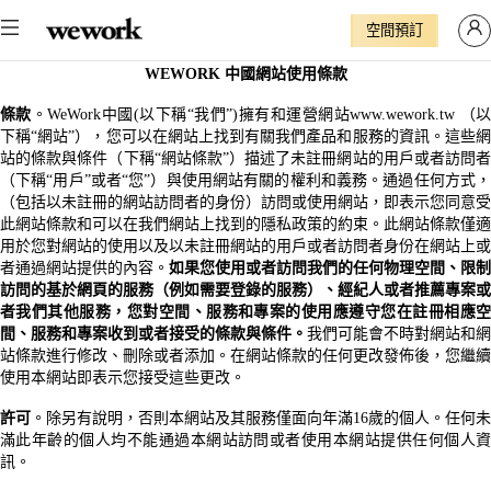
空間預訂
WEWORK
中國網站使用條款
條款
。
WeWork
中國
(
以下稱
“
我們
”)
擁有和運營網站
www.wework.tw
（
下稱
“
網站
”
），您可以在網站上找到有關我們產品和服務的資訊。這些網
站的條款與條件（下稱
“
網站條款
”
）描述了未註冊網站的用戶或者訪問者
（下稱
“
用戶
”
或者
“
您
”
）與使用網站有關的權利和義務。通過任何方式
（包括以未註冊的網站訪問者的身份）訪問或使用網站，即表示您同意受
此網站條款和可以在我們網站上找到的隱私政策的約束。此網站條款僅適
用於您對網站的使用以及以未註冊網站的用戶或者訪問者身份在網站上或
者通過網站提供的內容。
如果您使用或者訪問我們的任何物理空間、限制
訪問的基於網頁的服務（例如需要登錄的服務）、經紀人或者推薦專案或
者我們其他服務，您對空間、服務和專案的使用應遵守您在註冊相應空
間、服務和專案收到或者接受的條款與條件。
我們可能會不時對網站和網
站條款進行修改、刪除或者添加。在網站條款的任何更改發佈後，您繼續
使用本網站即表示您接受這些更改。
許可
。除另有說明，否則本網站及其服務僅面向年滿
16
歲的個人。任何未
滿此年齡的個人均不能通過本網站訪問或者使用本網站提供任何個人資
訊。