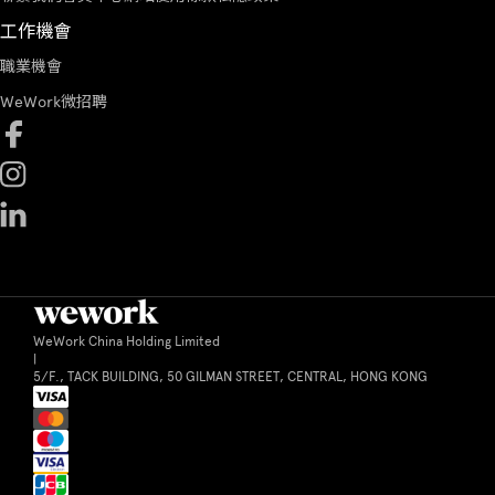
工作機會
職業機會
WeWork微招聘
WeWork China Holding Limited
|
5/F., TACK BUILDING, 50 GILMAN STREET, CENTRAL, HONG KONG