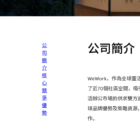
公司簡介
公
司
簡
介
核
WeWork，作為全球
心
了近70個社區空間，吸
競
爭
活辦公市場的供求雙方連
優
球品牌優勢及策略資源
勢
作。